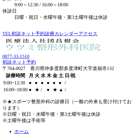
9:00～12:30 / 16:00～18:00
休診日
日曜・祝日・水曜午後・第3土曜午後は休診
TEL
初診ネット予約
診療カレンダー
アクセス
0877-33-1510
初診ネット予約
〒764-0027 香川県仲多度郡多度津町大字道福寺132
診療時間
月
火
水
木
金
土
日/祝
9:00~12:30
●
●
●
●
●
●
/
16:00~18:00
●
★
/
●
★
▲
/
※★スポーツ整形外科の診療日（一般の外来も受け付けてお
ります）
※日曜・祝日・水曜午後・第3土曜午後は休診
※土曜午後は手術等
ホーム