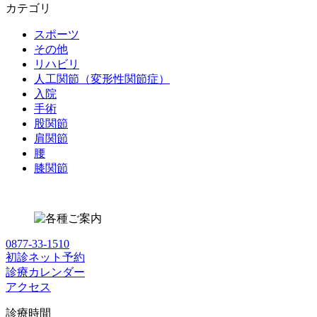
カテゴリ
スポーツ
その他
リハビリ
人工関節（変形性関節症）
入院
手術
股関節
肩関節
腰
膝関節
0877-33-1510
初診ネット予約
診療カレンダー
アクセス
診療時間