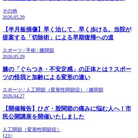
その他
2026.05.29
【半月板損傷】早く治して、早く歩ける。当院が
提案する「切除術」による早期復帰への道
スポーツ / 手術 / 膝関節
2026.05.29
膝の「ぐらつき・不安定感」の正体とは？スポー
ツの怪我と加齢による変形の違い
スポーツ / 人工関節（変形性関節症） / 膝関節
2026.04.27
【開催報告】ひざ・股関節の痛みに悩む人へ！市
民公開講座を開催いたしました
人工関節（変形性関節症）
1
2
3
>