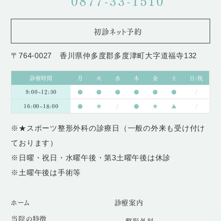
0877-33-1510
初診ネット予約
〒764-0027 香川県仲多度郡多度津町大字道福寺132
診療時間
月
火
水
木
金
土
日/祝
9:00~12:30
●
●
●
●
●
●
/
16:00~18:00
●
★
/
●
★
▲
/
※★スポーツ整形外科の診療日（一般の外来も受け付け
ております）
※日曜・祝日・水曜午後・第3土曜午後は休診
※土曜午後は手術等
ホーム
診療案内
当院の特徴
整形外科