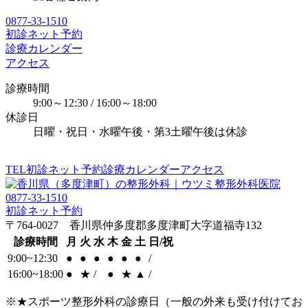
0877-33-1510
初診ネット予約
診療カレンダー
アクセス
診療時間
9:00～12:30 / 16:00～18:00
休診日
日曜・祝日・水曜午後・第3土曜午後は休診
TEL
初診ネット予約
診療カレンダー
アクセス
0877-33-1510
初診ネット予約
〒764-0027 香川県仲多度郡多度津町大字道福寺132
診療時間
月
火
水
木
金
土
日/祝
9:00~12:30
●
●
●
●
●
●
/
16:00~18:00
●
★
/
●
★
▲
/
※★スポーツ整形外科の診療日（一般の外来も受け付けてお