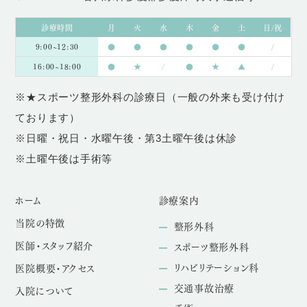
診療時間
月
火
水
木
金
土
日/祝
9:00~12:30
●
●
●
●
●
●
/
16:00~18:00
●
★
/
●
★
▲
/
※★スポーツ整形外科の診療日（一般の外来も受け付け
ております）
※日曜・祝日・水曜午後・第3土曜午後は休診
※土曜午後は手術等
ホーム
診療案内
当院の特徴
整形外科
医師・スタッフ紹介
スポーツ整形外科
リハビリテーション科
医院概要・アクセス
交通事故治療
入院について