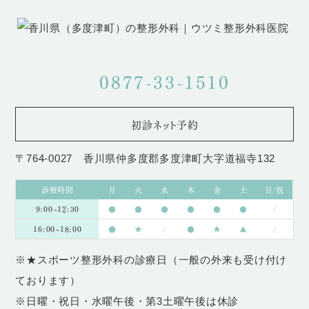
0877-33-1510
初診ネット予約
〒764-0027 香川県仲多度郡多度津町大字道福寺132
診療時間
月
火
水
木
金
土
日/祝
9:00~12:30
●
●
●
●
●
●
/
16:00~18:00
●
★
/
●
★
▲
/
※★スポーツ整形外科の診療日（一般の外来も受け付け
ております）
※日曜・祝日・水曜午後・第3土曜午後は休診